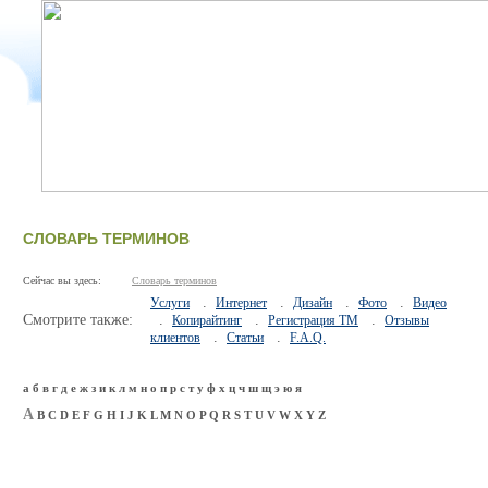
СЛОВАРЬ ТЕРМИНОВ
Сейчас вы здесь:
Словарь терминов
.
.
.
.
Услуги
Интернет
Дизайн
Фото
Видео
Смотрите также:
.
.
.
Копирайтинг
Регистрация ТМ
Отзывы
.
.
клиентов
Статьи
F.A.Q.
а
б
в
г
д
е
ж
з
и
к
л
м
н
о
п
р
с
т
у
ф
х
ц
ч
ш
щ
э
ю
я
A
B
C
D
E
F
G
H
I
J
K
L
M
N
O
P
Q
R
S
T
U
V
W
X
Y
Z