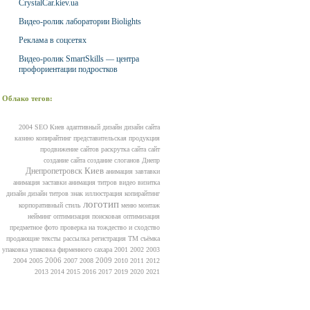
CrystalCar.kiev.ua
Видео-ролик лаборатории Biolights
Реклама в соцсетях
Видео-ролик SmartSkills — центра
профориентации подростков
Облако тегов:
2004
SEO
Киев
адаптивный дизайн
дизайн сайта
казино
копирайтинг
представительская продукция
продвижение сайтов
раскрутка сайта
сайт
создание сайта
создание слоганов
Днепр
Киев
Днепропетровск
анимация завтавки
анимация заставки
анимация титров
видео
визитка
дизайн
дизайн титров
знак
иллюстрация
копирайтинг
логотип
корпоративный стиль
меню
монтаж
нейминг
оптимизация
поисковая оптимизация
предметное фото
проверка на тождество и сходство
продающие тексты
рассылка
регистрация ТМ
съёмка
упаковка
упаковка фирменного сахара
2001
2002
2003
2006
2009
2004
2005
2007
2008
2010
2011
2012
2013
2014
2015
2016
2017
2019
2020
2021