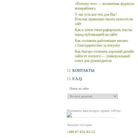
«Потому что» — волшебная формула
копирайтинга
У нас есть кое-что для Вас!
Или как правильно писать новости на
сайт
Как и зачем типографировать тексты
перед публикацией на сайте
Как составить работающее письмо
с благодарностью за покупку
Как быстро отличить хороший дизайн
сайта от плохого — универсальный
совет для руководителя
12.
КОНТАКТЫ
13.
F.A.Q.
Напишите ваш вопрос прямо сейчас:
Звоните сегодня:
+380 67 632-82-55