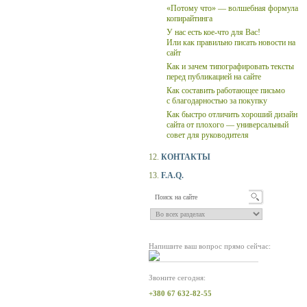
«Потому что» — волшебная формула
копирайтинга
У нас есть кое-что для Вас!
Или как правильно писать новости на
сайт
Как и зачем типографировать тексты
перед публикацией на сайте
Как составить работающее письмо
с благодарностью за покупку
Как быстро отличить хороший дизайн
сайта от плохого — универсальный
совет для руководителя
12.
КОНТАКТЫ
13.
F.A.Q.
Напишите ваш вопрос прямо сейчас:
Звоните сегодня:
+380 67 632-82-55