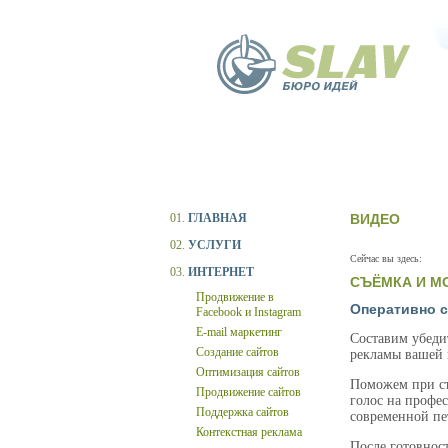
01.
ГЛАВНАЯ
ВИДЕО
02.
УСЛУГИ
Сейчас вы здесь:
03.
ИНТЕРНЕТ
СЪЁМКА И М
Продвижение в
Оперативно с
Facebook и Instagram
E-mail маркетинг
Составим убеди
Создание сайтов
рекламы вашей 
Оптимизация сайтов
Поможем при съ
Продвижение сайтов
голос на профе
Поддержка сайтов
современной пе
Контекстная реклама
После готовнос