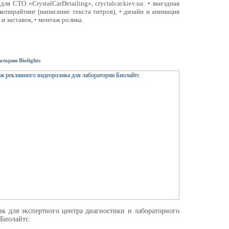
ля СТО «CrystalCarDetailing», cryctalcar.kiev.ua: • выездная
 копирайтинг (написание текста титров), • дизайн и анимация
и заставок, • монтаж ролика.
тории Biolights
к для экспертного центра диагностики и лабораторного
Биолайтс: