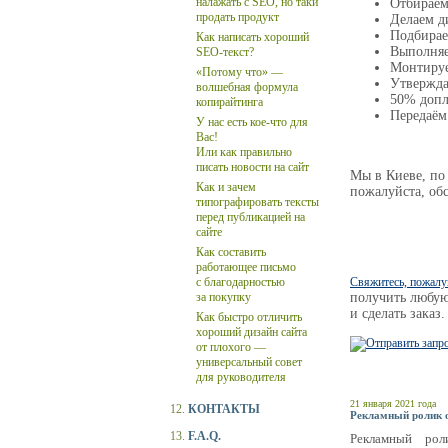
налажать с SEO, но таки
Отбираем
продать продукт
Делаем д
Подбирае
Как написать хороший
Выполняе
SEO-текст?
Монтируе
«Потому что» —
Утвержда
волшебная формула
50% допл
копирайтинга
Передаём
У нас есть кое-что для
Вас!
Или как правильно
писать новости на сайт
Мы в Киеве, по
Как и зачем
пожалуйста, об
типографировать тексты
перед публикацией на
сайте
Как составить
работающее письмо
с благодарностью
Свяжитесь, пожалу
за покупку
получить любу
и сделать заказ.
Как быстро отличить
хороший дизайн сайта
от плохого —
универсальный совет
для руководителя
21 января 2021 года
12.
КОНТАКТЫ
Рекламный ролик о
13.
F.A.Q.
Рекламный рол