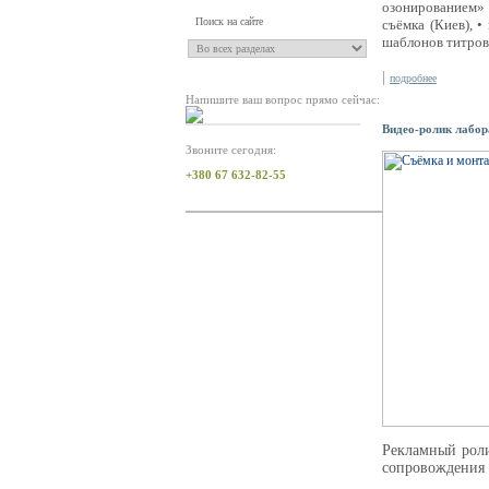
озонированием» д
съёмка (Киев), •
шаблонов титров 
|
подробнее
Напишите ваш вопрос прямо сейчас:
Видео-ролик лабора
Звоните сегодня:
+380 67 632-82-55
Рекламный роли
сопровождения 