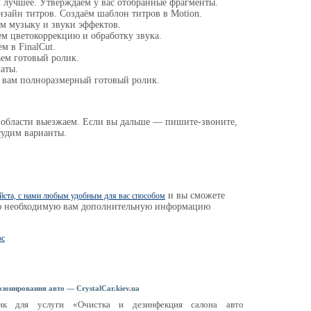
 лучшее. Утверждаем у вас отобранные фрагменты.
изайн титров. Создаём шаблон титров в Motion.
м музыку и звуки эффектов.
м цветокоррекцию и обработку звука.
м в FinalCut.
ем готовый ролик.
аты.
 вам полноразмерный готовый ролик.
 области выезжаем. Если вы дальше — пишите-звоните,
судим варианты.
и вы сможете
йста, с нами любым удобным для вас способом
ю необходимую вам дополнительную информацию
зонирования авто — CrystalCar.kiev.ua
ик для услуги «Очистка и дезинфекция салона авто