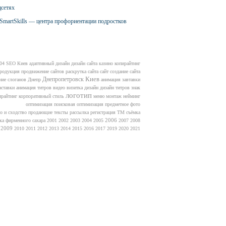
цсетях
SmartSkills — центра профориентации подростков
04
SEO
Киев
адаптивный дизайн
дизайн сайта
казино
копирайтинг
продукция
продвижение сайтов
раскрутка сайта
сайт
создание сайта
Киев
Днепропетровск
ние слоганов
Днепр
анимация завтавки
аставки
анимация титров
видео
визитка
дизайн
дизайн титров
знак
логотип
ирайтинг
корпоративный стиль
меню
монтаж
нейминг
оптимизация
поисковая оптимизация
предметное фото
о и сходство
продающие тексты
рассылка
регистрация ТМ
съёмка
2006
ка фирменного сахара
2001
2002
2003
2004
2005
2007
2008
2009
2010
2011
2012
2013
2014
2015
2016
2017
2019
2020
2021