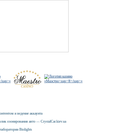
онтентом и ведение аккаунта
лик озонирования авто — CrystalCar.kiev.ua
лаборатории Biolights