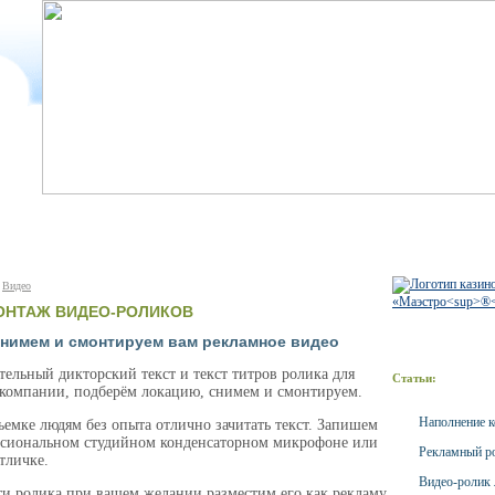
Видео
ОНТАЖ ВИДЕО-РОЛИКОВ
нимем и смонтируем вам рекламное видео
тельный дикторский текст и текст титров ролика для
Статьи:
компании, подберём локацию, снимем и смонтируем.
Наполнение к
емке людям без опыта отлично зачитать текст. Запишем
ссиональном студийном конденсаторном микрофоне или
Рекламный ро
тличке.
Видео-ролик 
ти ролика при вашем желании разместим его как рекламу