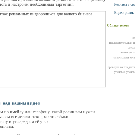
нста и настроим необходимый таргетинг.
Реклама в со
Видео-ролик 
Облако тегов:
20
представительская 
созда
анимация з
иллюстрация
коп
проверка на тождеств
упаковка
упаков
ы над вашим видео
м по имейлу или телефону, какой ролик вам нужен.
ваем все детали: текст, место съёмки.
ену и утверждаем её у вас.
оплаты.
.