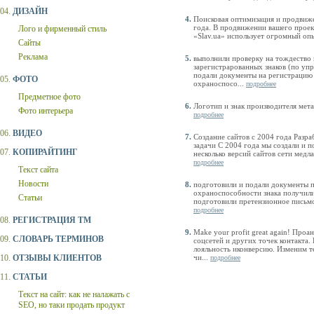
04.
ДИЗАЙН
Поисковая оптимизация и продвиж
года. В продвижении вашего прое
Лого и фирменный стиль
«Slav.ua» использует огромный опы
Сайты
Реклама
выполнили проверку на тождество 
зарегистрарованных знаков (по уп
подали документы на регистрацию 
05.
ФОТО
охраноспосо...
подробнее
Предметное фото
Логотип и знак производителя мет
Фото интерьера
подробнее
06.
ВИДЕО
Создание сайтов с 2004 года Разра
задачи С 2004 года мы создали и 
07.
КОПИРАЙТИНГ
несколько версий сайтов сети медл
подробнее
Текст сайта
Новости
подготовили и подали документы 
охраноспособности знака получили
Статьи
подготовили претензионное письмо
подробнее
08.
РЕГИСТРАЦИЯ ТМ
Make your profit great again! Проа
09.
СЛОВАРЬ ТЕРМИНОВ
соцсетей и других точек контакта
лояльность иконверсию. Изменим те
10.
ОТЗЫВЫ КЛИЕНТОВ
чи...
подробнее
11.
СТАТЬИ
Текст на сайт: как не налажать с
SEO, но таки продать продукт