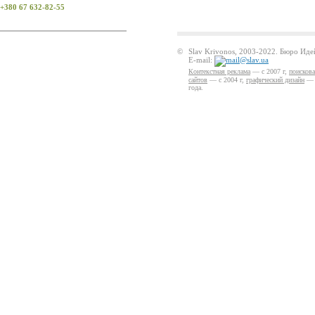
+380 67 632-82-55
©
Slav Krivonos, 2003-2022. Бюро Ид
E-mail:
Контекстная реклама
— с 2007 г,
поисков
сайтов
— с 2004 г,
графический дизайн
— с
года.