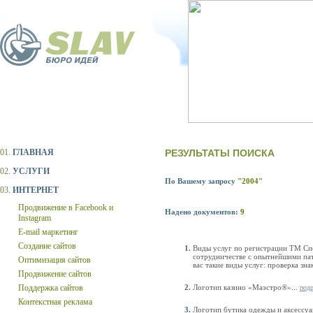
01.
ГЛАВНАЯ
РЕЗУЛЬТАТЫ ПОИСКА
02.
УСЛУГИ
По Вашему запросу
"2004"
03.
ИНТЕРНЕТ
Продвижение в Facebook и
Надено документов:
9
Instagram
E-mail маркетинг
Создание сайтов
Виды услуг по регистрации ТМ Сп
сотрудничестве с опытнейшими па
Оптимизация сайтов
вас такие виды услуг: проверка знак
Продвижение сайтов
Поддержка сайтов
Логотип казино «Маэстро®»...
под
Контекстная реклама
Логотип бутика одежды и аксессуар