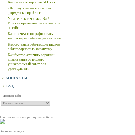
Как написать хороший SEO-текст?
«Потому что» — волшебная
формула копирайтинга
У нас есть кое-что для Вас!
Или как правильно писать новости
на сайт
Как и зачем типографировать
тексты перед публикацией на сайте
Как составить работающее письмо
с благодарностью за покупку
Как быстро отличить хороший
дизайн сайта от плохого —
универсальный совет для
руководителя
12.
КОНТАКТЫ
13.
F.A.Q.
Напишите ваш вопрос прямо сейчас:
Звоните сегодня: