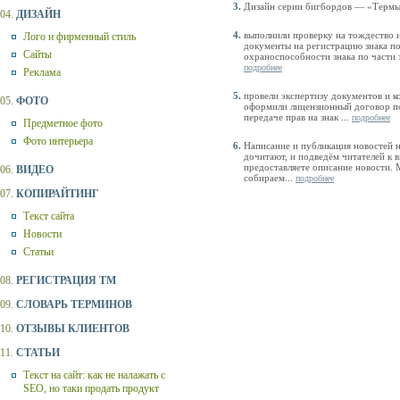
Дизайн серии бигбордов — «Термы»
04.
ДИЗАЙН
выполнили проверку на тождество 
Лого и фирменный стиль
документы на регистрацию знака п
Сайты
охраноспособности знака по части 
подробнее
Реклама
провели экспертизу документов и 
05.
ФОТО
оформили лицензионный договор п
передаче прав на знак ...
подробнее
Предметное фото
Фото интерьера
Написание и публикация новостей 
дочитают, и подведём читателей к
предоставляете описание новости. 
06.
ВИДЕО
собираем...
подробнее
07.
КОПИРАЙТИНГ
Текст сайта
Новости
Статьи
08.
РЕГИСТРАЦИЯ ТМ
09.
СЛОВАРЬ ТЕРМИНОВ
10.
ОТЗЫВЫ КЛИЕНТОВ
11.
СТАТЬИ
Текст на сайт: как не налажать с
SEO, но таки продать продукт