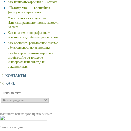
Как написать хороший SEO-текст?
«Потому что» — волшебная
формула копирайтинга
У нас есть кое-что для Вас!
Или как правильно писать новости
на сайт
Как и зачем типографировать
тексты перед публикацией на сайте
Как составить работающее письмо
с благодарностью за покупку
Как быстро отличить хороший
дизайн сайта от плохого —
универсальный совет для
руководителя
12.
КОНТАКТЫ
13.
F.A.Q.
Напишите ваш вопрос прямо сейчас:
Звоните сегодня: