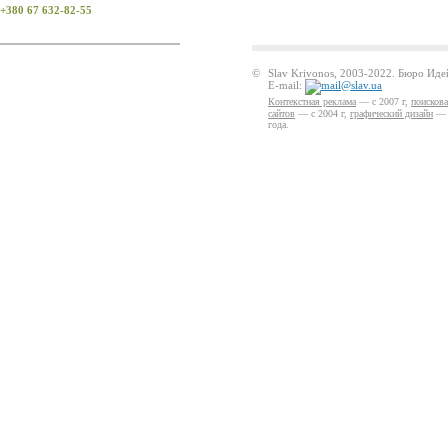
+380 67 632-82-55
©
Slav Krivonos, 2003-2022. Бюро Ид
E-mail:
Контекстная реклама
— с 2007 г,
поисков
сайтов
— с 2004 г,
графический дизайн
— с
года.