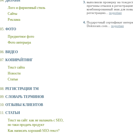
04.
ДИЗАЙН
выполнили проверку на тождест
причины отказов в регистрация
Лого и фирменный стиль
комбинированный знак для пов
регистрацию...
подробнее
Сайты
Реклама
Подарочный сертификат интерн
Doktoram.com...
подробнее
05.
ФОТО
Предметное фото
Фото интерьера
06.
ВИДЕО
07.
КОПИРАЙТИНГ
Текст сайта
Новости
Статьи
08.
РЕГИСТРАЦИЯ ТМ
09.
СЛОВАРЬ ТЕРМИНОВ
10.
ОТЗЫВЫ КЛИЕНТОВ
11.
СТАТЬИ
Текст на сайт: как не налажать с SEO,
но таки продать продукт
Как написать хороший SEO-текст?