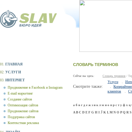
01.
ГЛАВНАЯ
СЛОВАРЬ ТЕРМИНОВ
02.
УСЛУГИ
Сейчас вы здесь:
Словарь терминов
/ Те
03.
ИНТЕРНЕТ
.
Услуги
Инт
Смотрите также:
.
Копирайтин
Продвижение в Facebook и Instagram
.
клиентов
Ст
E-mail маркетинг
Создание сайтов
Оптимизация сайтов
а
б
в
г
д
е
ж
з
и
к
л
м
н
о
п
р
с
т
у
ф
х
ц
Продвижение сайтов
J
A
B
C
D
E
F
G
H
I
K
L
M
N
O
P
Q
R
S
Поддержка сайтов
Контекстная реклама